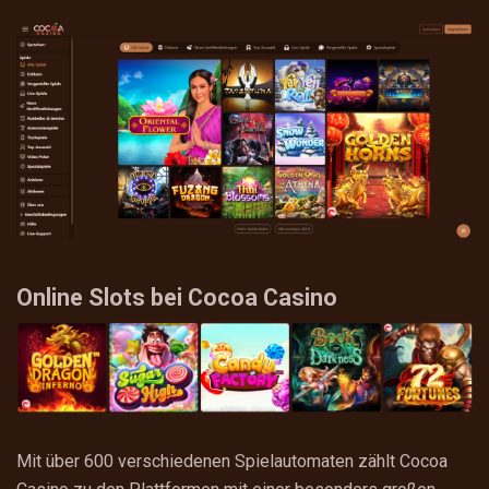
Online Slots bei Cocoa Casino
Mit über 600 verschiedenen Spielautomaten zählt Cocoa