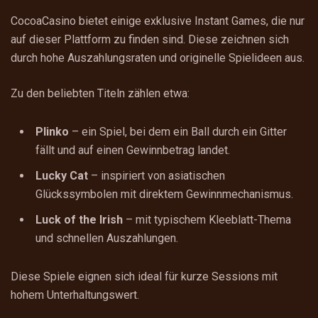
CocoaCasino bietet einige exklusive Instant Games, die nur
auf dieser Plattform zu finden sind. Diese zeichnen sich
durch hohe Auszahlungsraten und originelle Spielideen aus.
Zu den beliebten Titeln zählen etwa:
Plinko
– ein Spiel, bei dem ein Ball durch ein Gitter
fällt und auf einen Gewinnbetrag landet.
Lucky Cat
– inspiriert von asiatischen
Glückssymbolen mit direktem Gewinnmechanismus.
Luck of the Irish
– mit typischem Kleeblatt-Thema
und schnellen Auszahlungen.
Diese Spiele eignen sich ideal für kurze Sessions mit
hohem Unterhaltungswert.