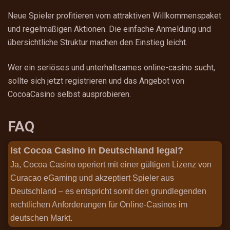
Neue Spieler profitieren vom attraktiven Willkommenspaket
und regelmäßigen Aktionen. Die einfache Anmeldung und
übersichtliche Struktur machen den Einstieg leicht.
Wer ein seriöses und unterhaltsames online-casino sucht,
sollte sich jetzt registrieren und das Angebot von
CocoaCasino selbst ausprobieren.
FAQ
Ist Cocoa Casino in Deutschland legal?
Ja, Cocoa Casino operiert mit einer gültigen Lizenz von
Curacao eGaming und akzeptiert Spieler aus
Deutschland – es entspricht somit den grundlegenden
rechtlichen Anforderungen für Online-Casinos im
deutschen Markt.