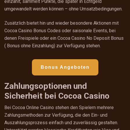
einzahlt, sammelt Punkte, die später in Echtgeld
umgewandelt werden können – ohne Umsatzbedingungen.
Zusätzlich bietet hin und wieder besondere Aktionen mit
Cocoa Casino Bonus Codes oder saisonale Events, bei
denen Freispiele oder ein Cocoa Casino No Deposit Bonus
( Bonus ohne Einzahlung) zur Verfügung stehen.
Bonus Angeboten
Zahlungsoptionen und
Sicherheit bei Cocoa Casino
Bei Cocoa Online Casino stehen den Spielern mehrere
Zahlungsmethoden zur Verfügung, die den Ein- und
Auszahlungsprozess einfach und zuverlässig gestalten.