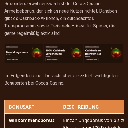
Besonders erwähnenswert ist der Cocoa Casino
Anmeldebonus, der sich an neue Nutzer richtet. Daneben
gibt es Cashback-Aktionen, ein durchdachtes
Treueprogramm sowie Freispiele – ideal für Spieler, die
gerne regelmäßig aktiv sind.
Im Folgenden eine Übersicht über die aktuell wichtigsten
Bonusarten bei Cocoa-Casino:
BONUSART
BESCHREIBUNG
Willkommensbonus
Einzahlungsbonus von bis zu 1
Einzahlung + 100 Freispiele.