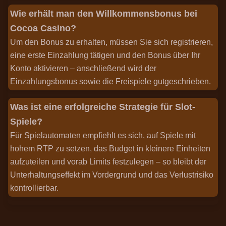
Wie erhält man den Willkommensbonus bei
Cocoa Casino?
Um den Bonus zu erhalten, müssen Sie sich registrieren,
eine erste Einzahlung tätigen und den Bonus über Ihr
Konto aktivieren – anschließend wird der
Einzahlungsbonus sowie die Freispiele gutgeschrieben.
Was ist eine erfolgreiche Strategie für Slot-
Spiele?
Für Spielautomaten empfiehlt es sich, auf Spiele mit
hohem RTP zu setzen, das Budget in kleinere Einheiten
aufzuteilen und vorab Limits festzulegen – so bleibt der
Unterhaltungseffekt im Vordergrund und das Verlustrisiko
kontrollierbar.