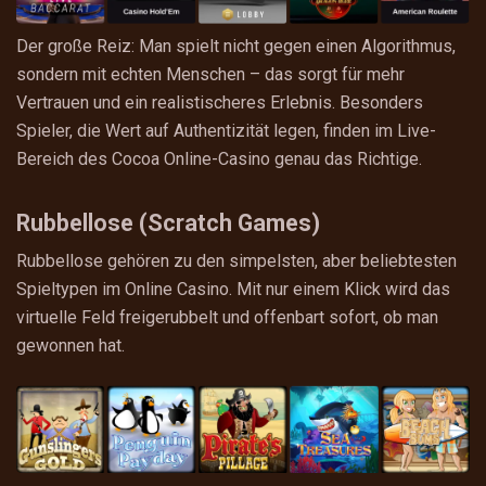
Der große Reiz: Man spielt nicht gegen einen Algorithmus,
sondern mit echten Menschen – das sorgt für mehr
Vertrauen und ein realistischeres Erlebnis. Besonders
Spieler, die Wert auf Authentizität legen, finden im Live-
Bereich des Cocoa Online-Casino genau das Richtige.
Rubbellose (Scratch Games)
Rubbellose gehören zu den simpelsten, aber beliebtesten
Spieltypen im Online Casino. Mit nur einem Klick wird das
virtuelle Feld freigerubbelt und offenbart sofort, ob man
gewonnen hat.