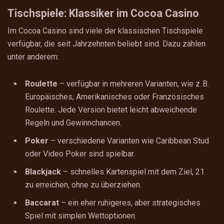
Tischspiele: Klassiker im Cocoa Casino
Im Cocoa Casino sind viele der klassischen Tischspiele
verfügbar, die seit Jahrzehnten beliebt sind. Dazu zählen
unter anderem:
Roulette
– verfügbar in mehreren Varianten, wie z. B.
Europäisches, Amerikanisches oder Französisches
Roulette. Jede Version bietet leicht abweichende
Regeln und Gewinnchancen.
Poker
– verschiedene Varianten wie Caribbean Stud
oder Video Poker sind spielbar.
Blackjack
– schnelles Kartenspiel mit dem Ziel, 21
zu erreichen, ohne zu überziehen.
Baccarat
– ein eher ruhigeres, aber strategisches
Spiel mit simplen Wettoptionen.