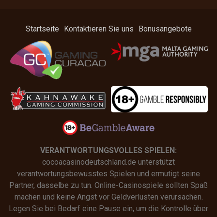
Startseite
Kontaktieren Sie uns
Bonusangebote
VERANTWORTUNGSVOLLES SPIELEN:
cocoacasinodeutschland.de unterstützt
verantwortungsbewusstes Spielen und ermutigt seine
Partner, dasselbe zu tun. Online-Casinospiele sollten Spaß
machen und keine Angst vor Geldverlusten verursachen.
Legen Sie bei Bedarf eine Pause ein, um die Kontrolle über