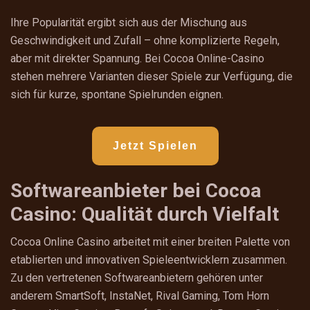
Ihre Popularität ergibt sich aus der Mischung aus
Geschwindigkeit und Zufall – ohne komplizierte Regeln,
aber mit direkter Spannung. Bei Cocoa Online-Casino
stehen mehrere Varianten dieser Spiele zur Verfügung, die
sich für kurze, spontane Spielrunden eignen.
Jetzt Spielen
Softwareanbieter bei Cocoa
Casino: Qualität durch Vielfalt
Cocoa Online Casino arbeitet mit einer breiten Palette von
etablierten und innovativen Spieleentwicklern zusammen.
Zu den vertretenen Softwareanbietern gehören unter
anderem SmartSoft, InstaNet, Rival Gaming, Tom Horn